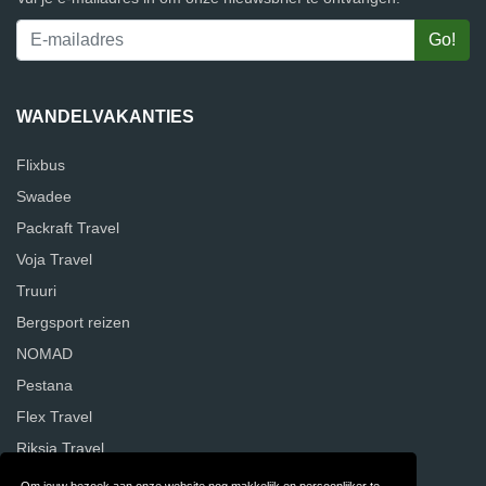
WANDELVAKANTIES
Flixbus
Swadee
Packraft Travel
Voja Travel
Truuri
Bergsport reizen
NOMAD
Pestana
Flex Travel
Riksja Travel
Om jouw bezoek aan onze website nog makkelijk en persoonlijker te