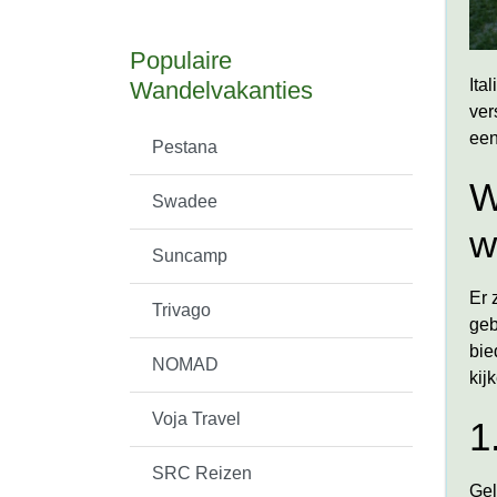
Populaire
Ita
Wandelvakanties
ver
een
Pestana
W
Swadee
w
Suncamp
Er 
Trivago
geb
bie
NOMAD
kij
Voja Travel
1
SRC Reizen
Gel