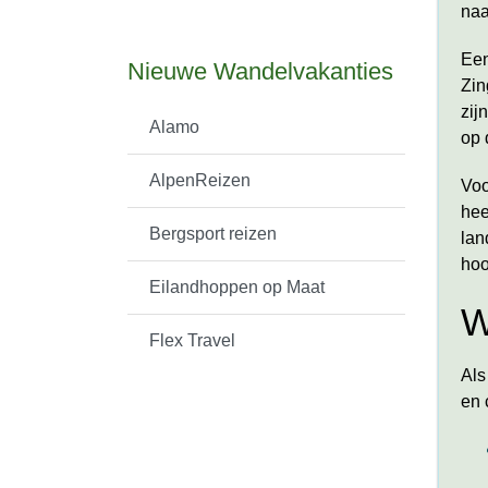
naa
Een
Nieuwe Wandelvakanties
Zin
zij
Alamo
op 
AlpenReizen
Voo
hee
Bergsport reizen
lan
hoo
Eilandhoppen op Maat
W
Flex Travel
Als
en 