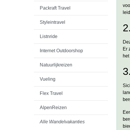
voo
Packraft Travel
lei
Styleintravel
2
Listnride
Dez
Er 
Internet Outdoorshop
het
Natuurlijkreizen
3
Vueling
Sic
lan
Flex Travel
ber
AlpenReizen
Een
ber
Alle Wandelvakanties
bie