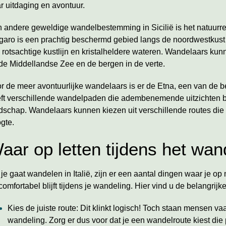
r uitdaging en avontuur.
 andere geweldige wandelbestemming in Sicilië is het natuurre
garo is een prachtig beschermd gebied langs de noordwestkust 
n rotsachtige kustlijn en kristalheldere wateren. Wandelaars kunn
de Middellandse Zee en de bergen in de verte.
r de meer avontuurlijke wandelaars is er de Etna, een van de 
ft verschillende wandelpaden die adembenemende uitzichten b
dschap. Wandelaars kunnen kiezen uit verschillende routes die 
gte.
aar op letten tijdens het wand
 je gaat wandelen in Italië, zijn er een aantal dingen waar je op 
comfortabel blijft tijdens je wandeling. Hier vind u de belangrijke
Kies de juiste route: Dit klinkt logisch! Toch staan mensen va
wandeling. Zorg er dus voor dat je een wandelroute kiest die 