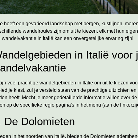
lië heeft een gevarieerd landschap met bergen, kustlijnen, meren
schillende wandelroutes zijn om uit te kiezen, elk met hun eige
 wandelvakantie in Italië kan een onvergetelijke ervaring zijn!
andelgebieden in Italië voor
andelvakantie
zijn veel prachtige wandelgebieden in Italië om uit te kiezen v
ied je kiest, zul je versteld staan van de prachtige uitzichten en 
den heeft. Mocht je meer gedetaillerde informatie willen over 
ken op de specifieke regio pagina's in het menu (aan de linkerzij
. De Dolomieten
egen in het noorden van Italië, bieden
de Dolomieten
adembenem