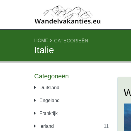
HOME
CATEGORIEËN
Italie
Categorieën
Duitsland
W
Engeland
Frankrijk
Ierland
11