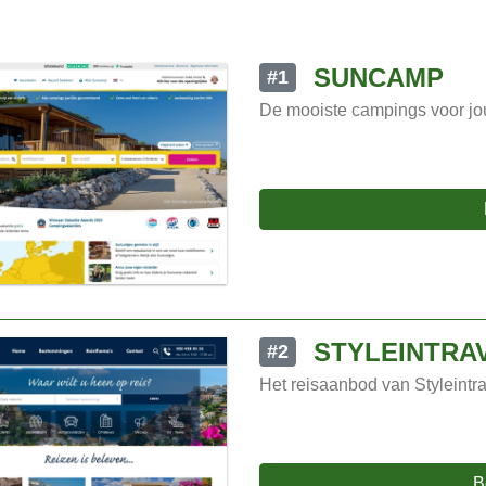
SUNCAMP
#1
De mooiste campings voor jo
STYLEINTRA
#2
Het reisaanbod van Styleintr
B