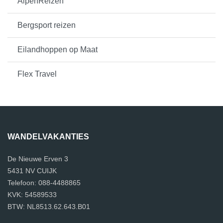
AlpenReizen
Bergsport reizen
Eilandhoppen op Maat
Flex Travel
WANDELVAKANTIES
De Nieuwe Erven 3
5431 NV CUIJK
Telefoon: 088-4488865
KVK: 54589533
BTW: NL8513.62.643.B01