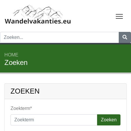
Tog
HOME
Zoeken
ZOEKEN
Zoekterm*
Zoeken