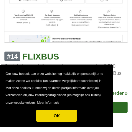
FLIXBUS
#14
Ontdek de voordelige busreizen naar meer dan 2.500
bestemmingen vanaf €5 en reis comfortabel met FlixBus
Om jouw bezoek aan onze website nog makkelijk en persoonlijker te
naar jouw ideale wandelbestemming!
maken zetten we cookies (en daarmee vergelijkbare technieken) in.
Met deze cookies kunnen wij en derde partijen informatie over jou
Lees verder »
verzamelen en jouw internetgedrag binnen (en mogelijk ook buiten)
onze website volgen.
Meer informatie
Bezoek Flixbus
OK