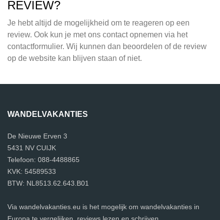
REVIEW?
Je hebt altijd de mogelijkheid om te reageren op een
review. Ook kun je met ons contact opnemen via het
contactformulier. Wij kunnen dan beoordelen of de review
op de website kan blijven staan of niet.
WANDELVAKANTIES
De Nieuwe Erven 3
5431 NV CUIJK
Telefoon: 088-4488865
KVK: 54589533
BTW: NL8513.62.643.B01
Via wandelvakanties.eu is het mogelijk om wandelvakanties in
Europa te vergelijken, reviews lezen en schrijven.