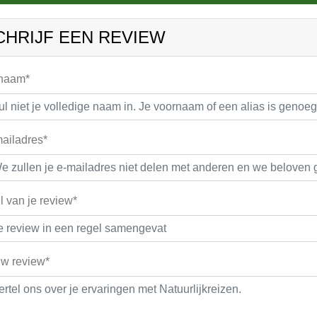
CHRIJF EEN REVIEW
 naam*
ailadres*
el van je review*
w review*