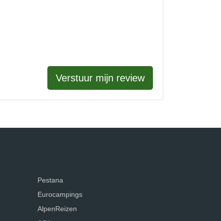
Verstuur mijn review
Pestana
Eurocampings
AlpenReizen