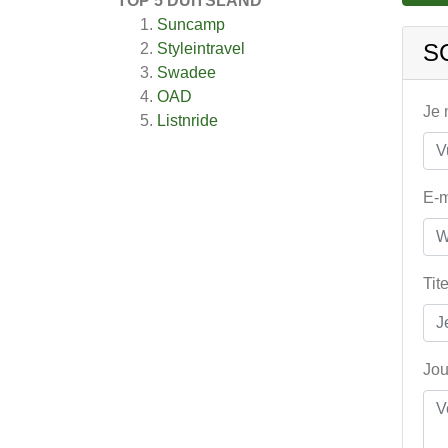
TOP 5 DUITSLAND
Suncamp
S
Styleintravel
Swadee
OAD
Je
Listnride
E-m
Tit
Jou