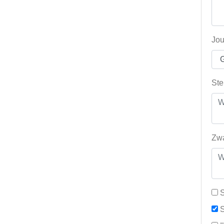
Jou
Ste
Zwa
S
S