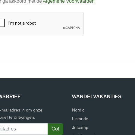
k ga akkoord met de
Algemene Voorwaarden
WSBRIEF
WANDELVAKANTIES
e-mailadres in om onze
Nordic
rief te ontvangen.
Listnride
Jetcamp