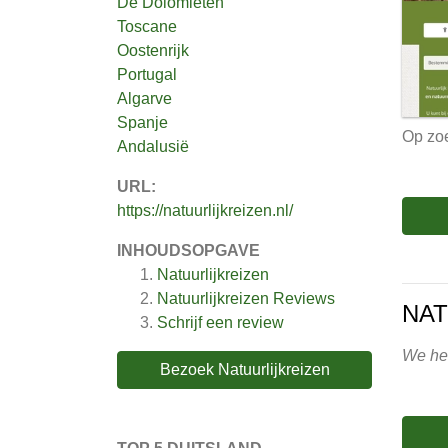
De Dolomieten
Toscane
Oostenrijk
Portugal
Algarve
Spanje
Op zoe
Andalusië
URL:
https://natuurlijkreizen.nl/
INHOUDSOPGAVE
Natuurlijkreizen
Natuurlijkreizen
Reviews
NAT
Schrijf een review
We heb
Bezoek Natuurlijkreizen