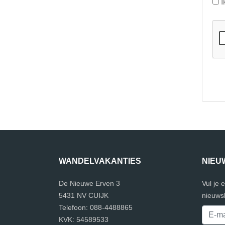
I
WANDELVAKANTIES
NIEU
De Nieuwe Erven 3
Vul je 
5431 NV CUIJK
nieuwsb
Telefoon: 088-4488865
KVK: 54589533