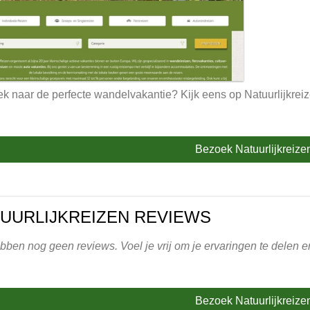
k naar de perfecte wandelvakantie? Kijk eens op Natuurlijkreiz
Bezoek Natuurlijkreize
UURLIJKREIZEN REVIEWS
ben nog geen reviews. Voel je vrij om je ervaringen te delen en 
Bezoek Natuurlijkreize